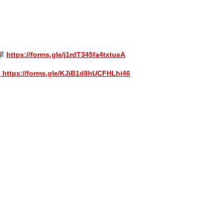
單
https://forms.gle/j1rdT345fa4txtueA
單
https://forms.gle/KJiB1d8hUCFHLhi46