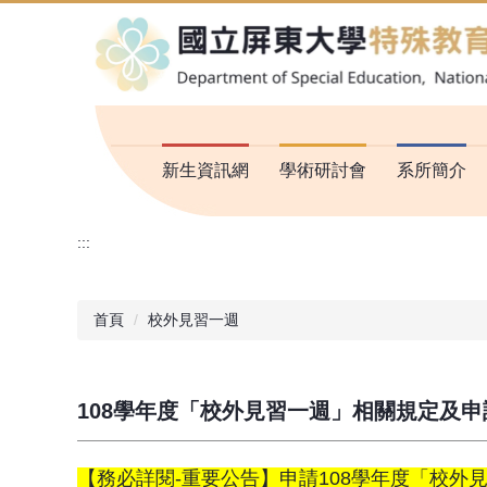
跳
到
主
要
內
容
區
新生資訊網
學術研討會
系所簡介
:::
首頁
校外見習一週
108學年度「校外見習一週」相關規定及申
【務必詳閱-重要公告】申請108學年度「校外