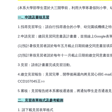
(本系大學部學生需於大三開學前，利用大學寒暑假到小學、
一、申請及審核見習
1.找尋見習單位：請自行找尋適合的小學、幼兒園或機構之
2.申請見習：繳回見習同意書及計畫書，並填線上Google
(1)預計暑假見習者請於每年五月截止日期前繳交同意書並填寫
(2)預計寒假見習者請於每年十一月截止日期前繳交同意書並填
3.見習：請依計畫書完成見習活動。
4.繳交見習報告：見習完畢，開學後兩週內將見習心得E-mai
CCD107045王○○
5.審核：見習報告經本系審核通過後，將通知學生是否通過
二、見習表單格式及參考範例
1. 請下載見習表單格式