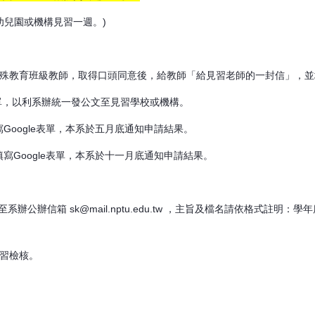
幼兒園或機構見習一週。)
特殊教育班級教師，取得口頭同意後，給教師「給見習老師的一封信」，
表單，以利系辦統一發公文至見習學校或機構。
Google表單，本系於五月底通知申請結果。
寫Google表單，本系於十一月底通知申請結果。
l至系辦公辦信箱
sk@mail.nptu.edu.tw
，主旨及檔名請依格式註明：學年度
見習檢核。