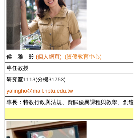
侯 雅 齡
(個人網頁)
(
資優教育中心
)
專任教授
研究室1113(分機31753)
yalingho@mail.nptu.edu.tw
專長：特教行政與法規、資賦優異課程與教學、創造