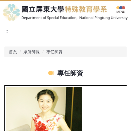
跳
到
主
要
內
:::
容
區
首頁
系所師長
專任師資
專任師資