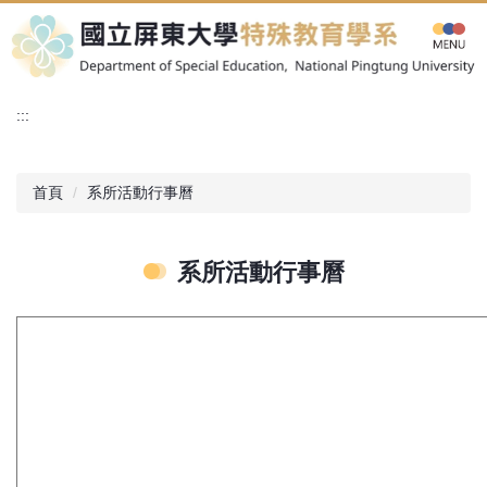
跳
到
主
要
內
:::
容
區
首頁
系所活動行事曆
系所活動行事曆