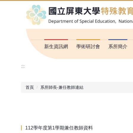
跳
到
主
要
內
容
區
新生資訊網
學術研討會
系所簡介
:::
首頁
系所師長-兼任教師連結
112學年度第1學期兼任教師資料